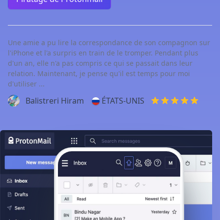
Une amie a pu lire la correspondance de son compagnon sur
l'iPhone et l'a surpris en train de le tromper. Pendant plus
d'un an, elle n'a pas compris ce qui se passait dans leur
relation. Maintenant, je pense qu'il est temps pour moi
d'utiliser ...
Balistreri Hiram
ÉTATS-UNIS