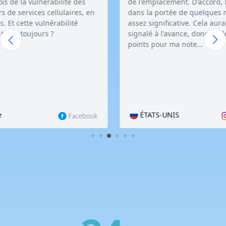
s
de l'emplacement. D'accord, la variation
l'int
, en
dans la portée de quelques maisons est
même
assez significative. Cela aurait dû être
mani
signalé à l'avance, donc seulement 4
points pour ma note...
ÉTATS-UNIS
B
book
Instagram
Vous avez encore des questions ? Nous nous ferons un plaisir
d'y répondre :
Si vous souhaitez laisser un commentaire ou
faire une suggestion, vous pouvez le faire dans la rubrique
commentaires des utilisateurs
ou contacter le
service d'appui
.